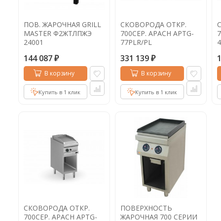
ПОВ. ЖАРОЧНАЯ GRILL
СКОВОРОДА ОТКР.
MASTER Ф2ЖТЛПЖЭ
700СЕР. APACH APTG-
7
24001
77PLR/PL
4
144 087
331 139
₽
₽
В корзину
В корзину
Купить в 1 клик
Купить в 1 клик
СКОВОРОДА ОТКР.
ПОВЕРХНОСТЬ
700СЕР. APACH APTG-
ЖАРОЧНАЯ 700 СЕРИИ