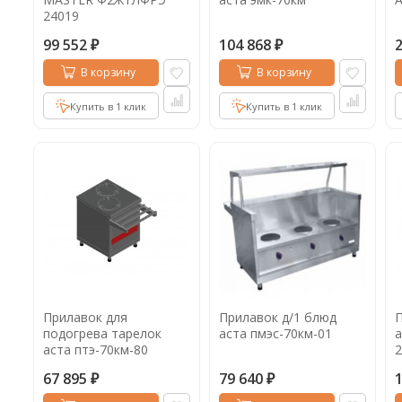
24019
99 552
104 868
₽
₽
В корзину
В корзину
Купить в 1 клик
Купить в 1 клик
Прилавок для
Прилавок д/1 блюд
П
подогрева тарелок
аста пмэс-70км-01
а
аста птэ-70км-80
2
210000807546
67 895
79 640
₽
₽