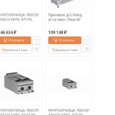
ФРИТЮРНИЦА 700СЕР.
Прилавок д/2 блюд
PACH APFE-47T/PL
аста пмэс-70км-80
146 634
109 148
₽
₽
В корзину
В корзину
Купить в 1 клик
Купить в 1 клик
ФРИТЮРНИЦА 700СЕР.
ФРИТЮРНИЦА 700СЕР.
PACH APFE-47/2T/PL
APACH APFG-47T/PL