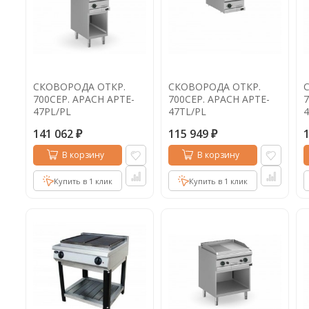
СКОВОРОДА ОТКР.
СКОВОРОДА ОТКР.
700СЕР. APACH APTE-
700СЕР. APACH APTE-
7
47PL/PL
47TL/PL
4
141 062
115 949
₽
₽
В корзину
В корзину
Купить в 1 клик
Купить в 1 клик