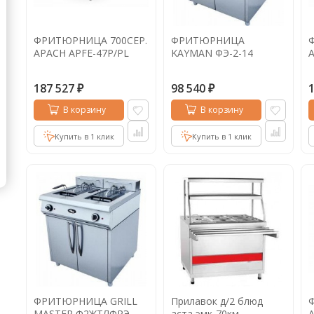
Кофе в капсулах
Акция
Новинки
ФРИТЮРНИЦА 700СЕР.
ФРИТЮРНИЦА
Кофе в дрип пакетах
APACH APFE-47P/PL
KAYMAN ФЭ-2-14
A
Кофе без кофеина
187 527
98 540
₽
₽
Кофе для вендинга
В корзину
В корзину
Кофе сублимированный
Купить в 1 клик
Купить в 1 клик
Т
Таблетки кофе (кофе в чалдах)
Акция2
ФРИТЮРНИЦА GRILL
Прилавок д/2 блюд
MASTER Ф2ЖТЛФРЭ
аста эмк-70км
A