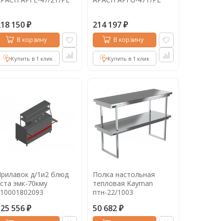
218 150
214 197
₽
₽
В корзину
В корзину
Купить в 1 клик
Купить в 1 клик
рилавок д/1и2 блюд
Полка настольная
ста эмк-70кму
тепловая Kayman
10001802093
птн-22/1003
125 556
50 682
₽
₽