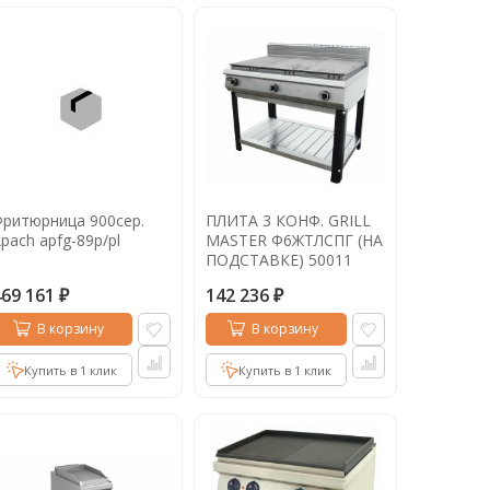
ритюрница 900сер.
ПЛИТА 3 КОНФ. GRILL
pach apfg-89p/pl
MASTER Ф6ЖТЛСПГ (НА
ПОДСТАВКЕ) 50011
469 161
142 236
₽
₽
В корзину
В корзину
Купить в 1 клик
Купить в 1 клик