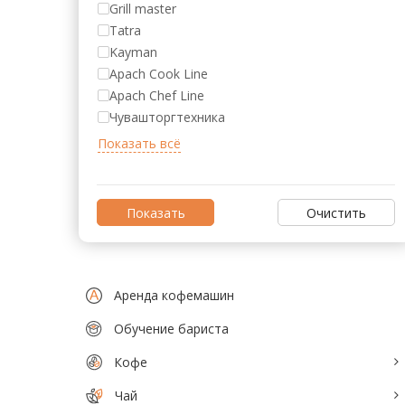
Аксессуары для барменов и бариста
Grill master
Tatra
Кофейное оборудование
Kayman
Apach Cook Line
Весовое и упаковочное оборудование
Apach Chef Line
Кондитерское и хлебопекарное
Чувашторгтехника
оборудование
Кулеры и помпы для воды
Мясопереработка
Очистить
Нейтральное оборудование
Оборудование для Fast и Street food
Аренда кофемашин
Посудомоечное оборудование
Обучение бариста
Санитарно-гигиеническое
Кофе
оборудование
Чай