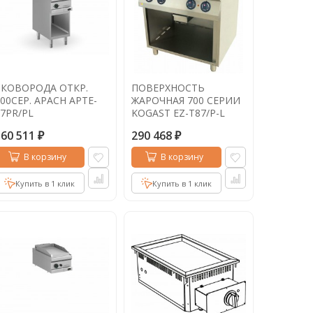
СКОВОРОДА ОТКР.
ПОВЕРХНОСТЬ
00СЕР. APACH APTE-
ЖАРОЧНАЯ 700 СЕРИИ
7PR/PL
KOGAST EZ-T87/P-L
160 511
290 468
₽
₽
В корзину
В корзину
Купить в 1 клик
Купить в 1 клик