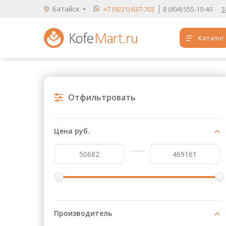
Батайск
+7 (9221) 637-703
8 (804) 555-10-40
З
Каталог
Аренда кофемашин
Обучение бариста
Отфильтровать
Кофе
Чай
Цена руб.
Продукты для HoReCa
Расходники для кофеен
Упаковка для готовых блюд
Продукция с логотипом
Производитель