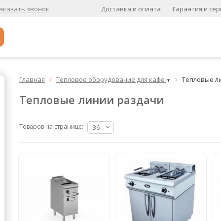
Доставка и оплата
Гарантия и сер
аказать звонок
Популярное
Главная
Тепловое оборудование для кафе
Тепловые л


▼
Кофе в зернах
Тепловые линии раздачи
Кофе в зернах свежей обжарки
Кофе для вендинга
Товаров на странице:
36
А
Ароматизированный кофе
К
Кофе в зернах
хит
Кофе в зернах свежей обжарки