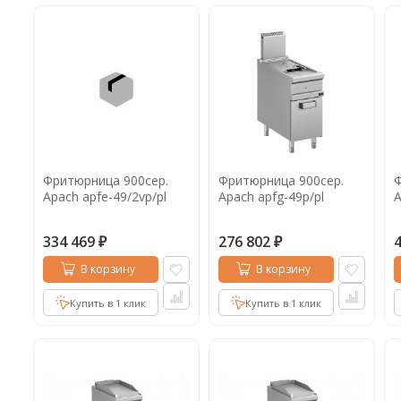
Фритюрница 900сер.
Фритюрница 900сер.
Ф
Apach apfe-49/2vp/pl
Apach apfg-49p/pl
A
334 469
276 802
₽
₽
В корзину
В корзину
Купить в 1 клик
Купить в 1 клик