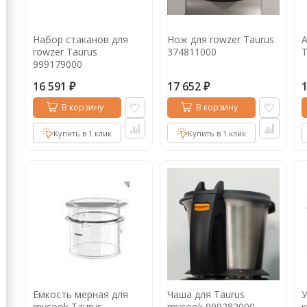
Кофе в капсулах
Акция
Новинки
Набор стаканов для
Нож для rowzer Taurus
А
Кофе в дрип пакетах
rowzer Taurus
374811000
T
999179000
Кофе без кофеина
16 591
17 652
₽
₽
Кофе для вендинга
В корзину
В корзину
Кофе сублимированный
Купить в 1 клик
Купить в 1 клик
Т
Таблетки кофе (кофе в чалдах)
Акция2
Емкость мерная для
Чаша для Taurus
У
mycook Taurus
mycook 999282000
к