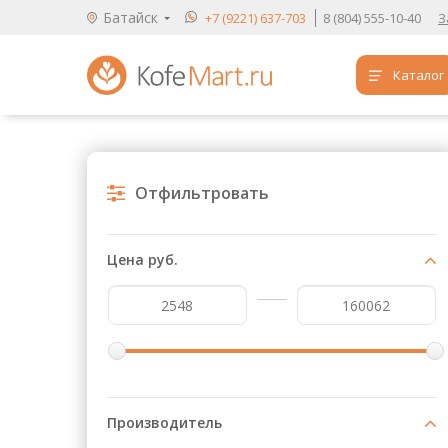
Батайск
+7 (9221) 637-703
8 (804) 555-10-40
З
Каталог
Аренда кофемашин
Обучение бариста
Отфильтровать
Кофе
Чай
Цена руб.
Продукты для HoReCa
Расходники для кофеен
Упаковка для готовых блюд
Продукция с логотипом
Производитель