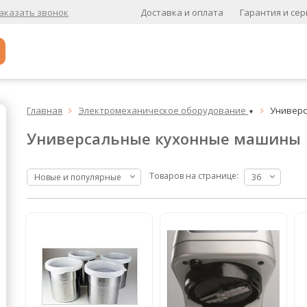
Доставка и оплата
Гарантия и сер
аказать звонок
Популярное
Главная
Электромеханическое оборудование
Универ


▼
Кофе в зернах
Универсальные кухонные машины
Кофе в зернах свежей обжарки
Кофе для вендинга
Товаров на странице:
Новые и популярные
36
А
Ароматизированный кофе
К
Кофе в зернах
хит
Кофе в зернах свежей обжарки