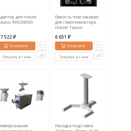
даптер для rowzer
Емкость пластиковая
aurus 999206000
для гомогенизатора
rowzer Taurus
17 522
6 651
₽
₽
В корзину
В корзину
Купить в 1 клик
Купить в 1 клик
ниверсальная
Насадка подставка
ухонная машина
Торгмаш, Пермь П-01