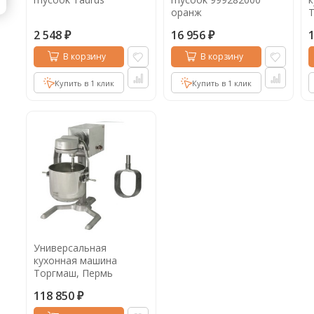
оранж
2 548
16 956
₽
₽
В корзину
В корзину
Купить в 1 клик
Купить в 1 клик
Универсальная
кухонная машина
Торгмаш, Пермь
УКМ-03
118 850
₽